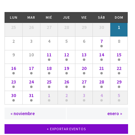
Eventos
vistas
búsqueda
de
y
Calendario
Evento
LUN
MAR
MIÉ
JUE
VIE
SÁB
DOM
vistas
de
Calendario
25
26
27
28
29
30
1
de
Eventos
de
Eventos
Eventos
2
3
4
5
6
7
8
9
10
11
12
13
14
15
16
17
18
19
20
21
22
23
24
25
26
27
28
29
30
31
1
2
3
4
5
«
noviembre
enero
»
+ EXPORTAR EVENTOS