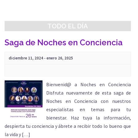
Eventos
vistas
búsqueda
de
y
Evento
vistas
TODO EL DÍA
de
Eventos
Saga de Noches en Conciencia
diciembre 11, 2024
-
enero 26, 2025
Bienvenid@ a Noches en Conciencia
Disfruta nuevamente de esta saga de
Noches en Conciencia con nuestros
especialistas en temas para tu
bienestar. Haz tuya la información,
despierta tu conciencia y ábrete a recibir todo lo bueno que
la vida y […]