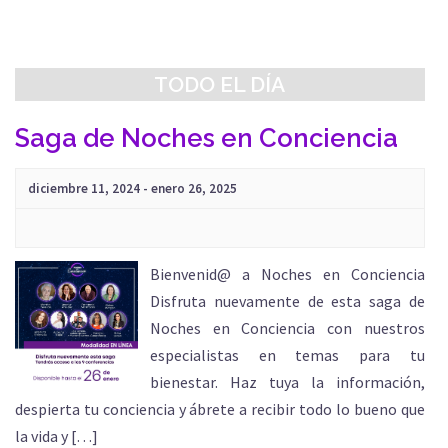
Eventos
vistas
búsqueda
de
y
Evento
vistas
TODO EL DÍA
de
Eventos
Saga de Noches en Conciencia
diciembre 11, 2024
-
enero 26, 2025
Bienvenid@ a Noches en Conciencia
Disfruta nuevamente de esta saga de
Noches en Conciencia con nuestros
especialistas en temas para tu
bienestar. Haz tuya la información,
despierta tu conciencia y ábrete a recibir todo lo bueno que
la vida y […]