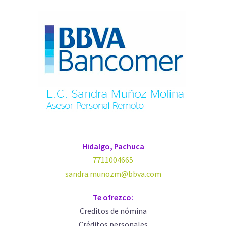
Hidalgo, Pachuca
7711004665
sandra.munozm@bbva.com
Te ofrezco:
Creditos de nómina
Créditos personales