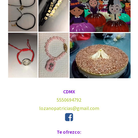
CDMX
5550694792
lozanopatricias@gmail.com
Te ofrezco: