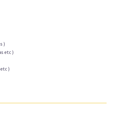
s )
s etc )
etc )